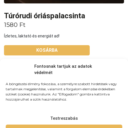
Túrórudi óriáspalacsinta
1580
Ft
Ízletes, laktató és energiát ad!
KOSÁRBA
Fontosnak tartjuk az adatok
Tovább a teljes étlaphoz >
védelmét
A böngészési élmény fokozása, a személyre szabott hirdetések vagy
tartalmak megjelenítése, valamint a forgalom elemzése érdekében
sütiket (cookie) használunk. Az "Elfogadom" gombra kattintva
hozzájárulhat a sütik használatához.
Házhozszállítás / Elvitel
Rendelj Online
Szállítunk:
Újpesten és környező kerületekbe
házhozszálítunk! 3km-es körzetben: 790Ft (teljes újpest)
Testreszabás
3-4km-közt: 990 4-5,5km közt: 1490 5,5-7km-közt: 1890