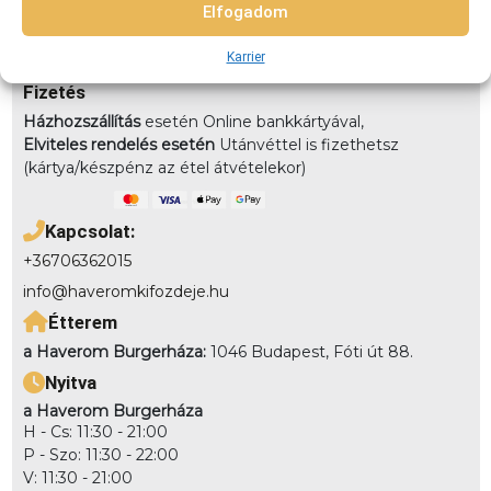
7km-8km-ig: 2490 8km-10km-ig: 2990
Elfogadom
Elvitel:
Rendelésedet kérheted előrendeléssel elvitelre,
Karrier
vagy akár házhozszállítással is!
Fizetés
Házhozszállítás
esetén Online bankkártyával,
Elviteles rendelés esetén
Utánvéttel is fizethetsz
(kártya/készpénz az étel átvételekor)
Kapcsolat:
+36706362015
info@haveromkifozdeje.hu
Étterem
a Haverom Burgerháza:
1046 Budapest, Fóti út 88.
Nyitva
a Haverom Burgerháza
H - Cs: 11:30 - 21:00
P - Szo: 11:30 - 22:00
V: 11:30 - 21:00