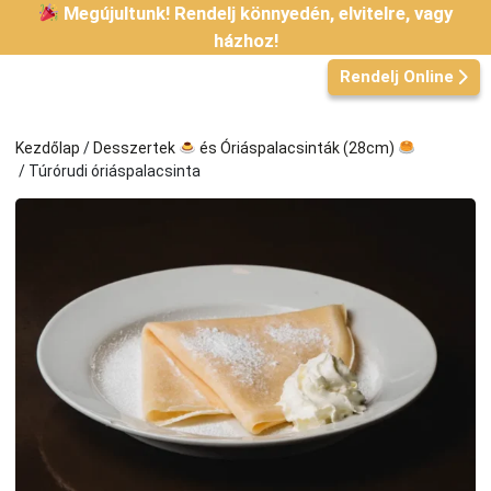
Kilépés
Megújultunk! Rendelj könnyedén, elvitelre, vagy
a
házhoz!
tartalomba
Rendelj Online
Kezdőlap
/
Desszertek
és Óriáspalacsinták (28cm)
/ Túrórudi óriáspalacsinta