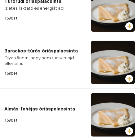
Túrórudi óriáspalacsinta
Ízletes, laktató és energiát ad!
1580
Ft
Barackos-túrós óriáspalacsinta
Olyan finom, hogy nem tudsz majd
ellenállni.
1580
Ft
Almás-fahéjas óriáspalacsinta
1580
Ft