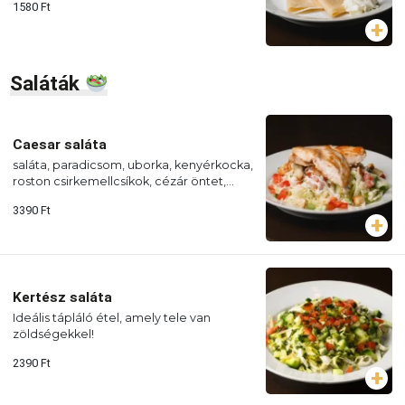
1580
Ft
Saláták
Caesar saláta
saláta, paradicsom, uborka, kenyérkocka,
roston csirkemellcsíkok, cézár öntet,
parmezán sajt (Allergének: glutén, tojás,
3390
Ft
hal, tejtermék, mustár)
Kertész saláta
Ideális tápláló étel, amely tele van
zöldségekkel!
2390
Ft