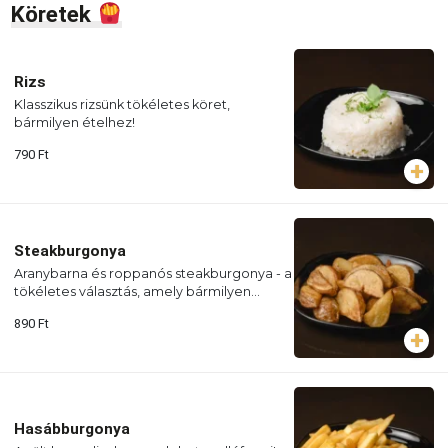
Köretek
Rizs
Klasszikus rizsünk tökéletes köret,
bármilyen ételhez!
790
Ft
Steakburgonya
Aranybarna és roppanós steakburgonya - a
tökéletes választás, amely bármilyen
étkezést teljessé tesz!
890
Ft
Hasábburgonya