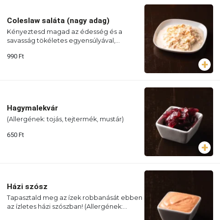
Coleslaw saláta (nagy adag)
Kényeztesd magad az édesség és a
savasság tökéletes egyensúlyával,
klasszikus káposztasalátánkkal!
990
Ft
Hagymalekvár
(Allergének: tojás, tejtermék, mustár)
650
Ft
Házi szósz
Tapasztald meg az ízek robbanását ebben
az ízletes házi szószban! (Allergének:
tejtermék)