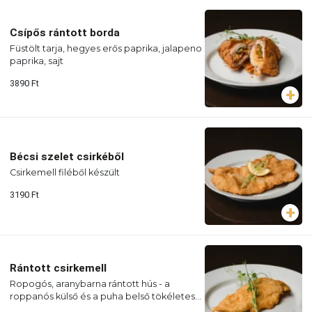
Csípős rántott borda
Füstölt tarja, hegyes erős paprika, jalapeno
paprika, sajt
3890
Ft
Bécsi szelet csirkéből
Csirkemell filéből készült
3190
Ft
Rántott csirkemell
Ropogós, aranybarna rántott hús - a
roppanós külső és a puha belső tökéletes
kombinációja.