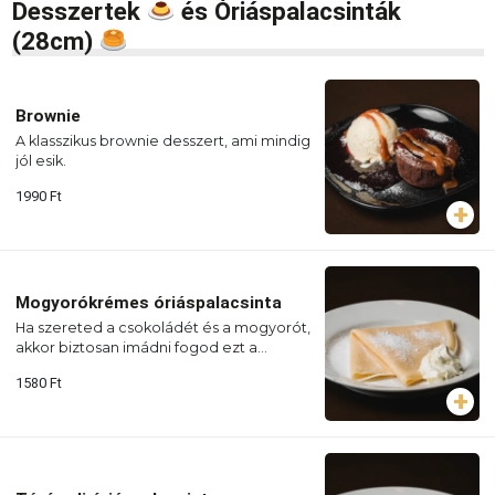
Desszertek
és Óriáspalacsinták
(28cm)
Brownie
A klasszikus brownie desszert, ami mindig
jól esik.
1990
Ft
Mogyorókrémes óriáspalacsinta
Ha szereted a csokoládét és a mogyorót,
akkor biztosan imádni fogod ezt a
desszertet.
1580
Ft