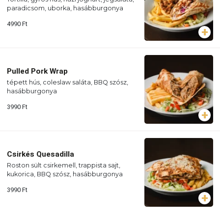
paradicsom, uborka, hasábburgonya
4990
Ft
Pulled Pork Wrap
tépett hús, coleslaw saláta, BBQ szósz,
hasábburgonya
3990
Ft
Csirkés Quesadilla
Roston sült csirkemell, trappista sajt,
kukorica, BBQ szósz, hasábburgonya
3990
Ft