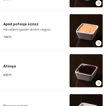
Apád pofonja szósz
Ha valami igazán ütősre vágysz.
790
Ft
Áfonya
650
Ft