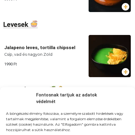
Levesek
Jalapeno leves, tortilla chipssel
Csíp, vad és nagyon Zöld
1990
Ft
Gyros és wrap
Fontosnak tartjuk az adatok
védelmét
A haverom extra Gyros tálja
A böngészési élmény fokozása, a személyre szabott hirdetések vagy
jégsaláta, uborka, paradicsom, lila hagyma,
tartalmak megjelenítése, valamint a forgalom elemzése érdekében
házi joghurtos öntet, csirkemellfilé,
sütiket (cookie) használunk. Az "Elfogadom" gombra kattintva
hasábburgonya
hozzájárulhat a sütik használatához.
4490
Ft