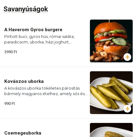
Savanyúságok
A Haverom Gyros burgere
Pirított buci, gyros hús, római saláta,
paradicsom, uborka, házi joghurt,
hasábburgonya
3990
Ft
Kovászos uborka
A kovászos uborka tökéletes párosítás
bármely magyaros ételhez, amely sós és
savanyú ízélményt kölcsönöz.
990
Ft
Csemegeuborka