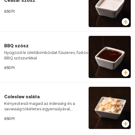
Ceasar szósz
650
Ft
BBQ szósz
Nyűgözd le ízlelőbimbóidat fűszeres, füstös
BBQ szószunkkal.
650
Ft
Coleslaw saláta
Kényeztesd magad az édesség és a
savasság tökéletes egyensúlyával,
klasszikus káposztasalátánkkal!
650
Ft