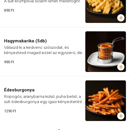
A sült krumplival sosem lehet melléfogni!
890
Ft
Hagymakarika (5db)
Válaszd ki a kedvenc szószodat, és
kényeztesd magad ezzel az egyszerű, de
mennyei étellel!
990
Ft
Édesburgonya
Ropogós, aranybarna külső, puha belső; a
sült édesburgonya egy igazi kényeztetés!
Próbáld ki!
1290
Ft