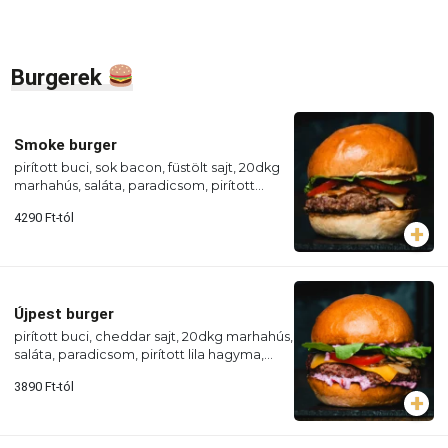
Burgerek
Smoke burger
pirított buci, sok bacon, füstölt sajt, 20dkg
marhahús, saláta, paradicsom, pirított
hagyma, BBQ szósz
4290
Ft
-tól
Újpest burger
pirított buci, cheddar sajt, 20dkg marhahús,
saláta, paradicsom, pirított lila hagyma,
majonézes lila káposztaszósz
3890
Ft
-tól