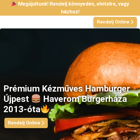
Kilépés
Megújultunk! Rendelj könnyedén, elvitelre, vagy
a
házhoz!
tartalomba
Rendelj Online
Prémium Kézműves Hamburger
Újpest
Haverom Burgerháza
2013-óta
Rendelj Online