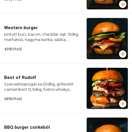
Western burger
pirított buci, bacon, cheddar sajt, 15dkg
marhahús, hagyma karika, saláta,
paradicsom, pirított hagyma, BBQ szósz
4390
Ft
-tól
Best of Rudolf
Szarvashúspogácsa 20dkg, grillezett
camambert 12,5dkg, füstös whiskys
áfonyaszósz, paradicsom, római saláta,
3890
Ft
-tól
pirított hagyma, grillezett bacon
BBQ burger csirkéből