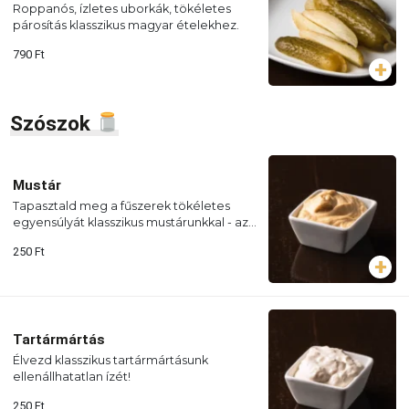
Roppanós, ízletes uborkák, tökéletes
párosítás klasszikus magyar ételekhez.
790
Ft
Szószok
Mustár
Tapasztald meg a fűszerek tökéletes
egyensúlyát klasszikus mustárunkkal - az
ideális szósz minden olyan ételhez,
250
Ft
amelynek egy kis extra lendületre van
szüksége.
Tartármártás
Élvezd klasszikus tartármártásunk
ellenállhatatlan ízét!
250
Ft