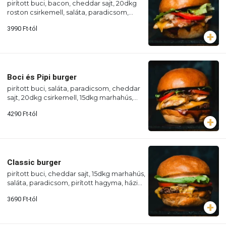
pirított buci, bacon, cheddar sajt, 20dkg
roston csirkemell, saláta, paradicsom,
pirított hagyma, BBQ szósz
3990
Ft
-tól
Boci és Pipi burger
pirított buci, saláta, paradicsom, cheddar
sajt, 20dkg csirkemell, 15dkg marhahús,
pirított hagyma, BBQ szósz
4290
Ft
-tól
Classic burger
pirított buci, cheddar sajt, 15dkg marhahús,
saláta, paradicsom, pirított hagyma, házi
szósz
3690
Ft
-tól