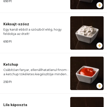
650
Ft
Kéksajt-szósz
Egy kanál ebből a szószból elég, hogy
feldobja az ételt!
650
Ft
Ketchup
Csábítóan fanyar, ellenállhatatlanul finom -
a ketchup tökéletes kiegészítője minden
ételnek!
250
Ft
Lila káposzta