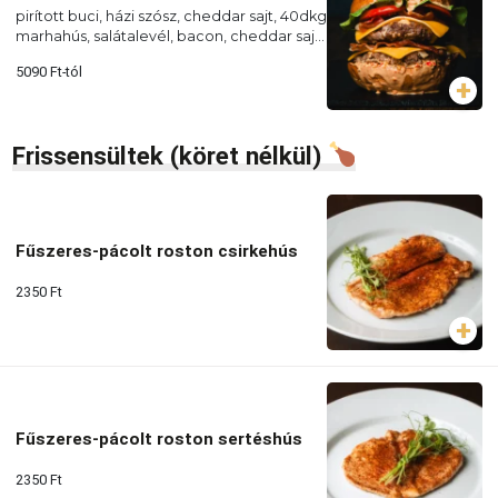
pirított buci, házi szósz, cheddar sajt, 40dkg
marhahús, salátalevél, bacon, cheddar sajt,
paradicsomkarika, pirított hagyma
5090
Ft
-tól
Frissensültek (köret nélkül)
Fűszeres-pácolt roston csirkehús
2350
Ft
Fűszeres-pácolt roston sertéshús
2350
Ft