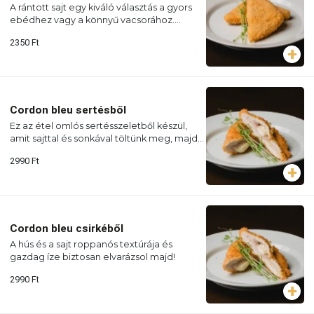
A rántott sajt egy kiváló választás a gyors
ebédhez vagy a könnyű vacsorához.
Kényeztesd magad az olvadós
2350
Ft
sajtfalatokkal!
Cordon bleu sertésből
Ez az étel omlós sertésszeletből készül,
amit sajttal és sonkával töltünk meg, majd
rántva sütünk.
2990
Ft
Cordon bleu csirkéből
A hús és a sajt roppanós textúrája és
gazdag íze biztosan elvarázsol majd!
2990
Ft