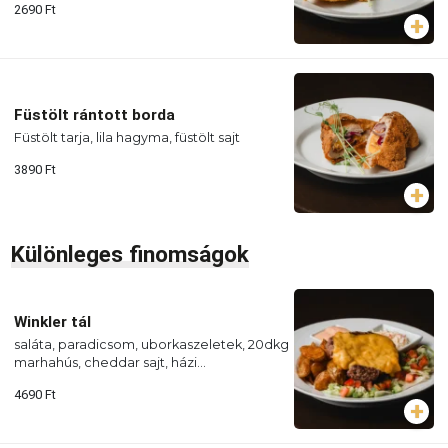
2690
Ft
Füstölt rántott borda
Füstölt tarja, lila hagyma, füstölt sajt
3890
Ft
Különleges finomságok
Winkler tál
saláta, paradicsom, uborkaszeletek, 20dkg
marhahús, cheddar sajt, házi
steakburgonya, coleslaw saláta, házi szósz
4690
Ft
(Allergének: glutén, tojás, tejtermék)