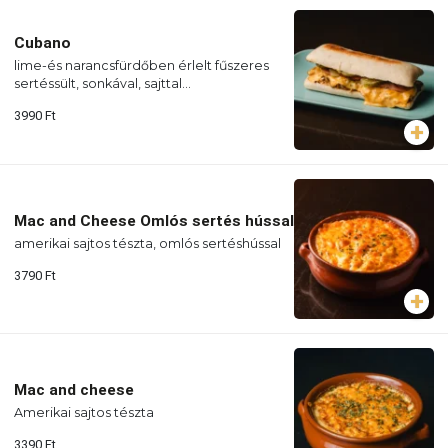
Cubano
lime-és narancsfürdőben érlelt fűszeres
sertéssült, sonkával, sajttal
csemegeuborkával, mustárosan,
3990
Ft
ciabattában sütve, házi szósszal
(Allergének: glutén, tojás, tejtermék,
mustár)
Mac and Cheese Omlós sertés hússal
amerikai sajtos tészta, omlós sertéshússal
3790
Ft
Mac and cheese
Amerikai sajtos tészta
3390
Ft