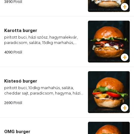
3890
Ft
-tól
Karotta burger
pirított buci, házi szósz, hagymalekvár,
paradicsom, saláta, 15dkg marhahús,
cheddar sajt, bacon, tükörtojás
4090
Ft
-tól
Kistesó burger
pirított buci, 10dkg marhahús, saláta,
cheddar sajt, paradicsom, hagyma, házi
szósz
2690
Ft
-tól
OMG burger