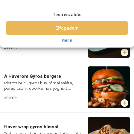
Testreszabás
A Haverom Gyros tortillája
Elfogadom
Csirkemellfilé, jégsaláta, paradicsom,
uborka, lilahagyma, házi joghurt
Karrier
2990
Ft
A Haverom Gyros burgere
Pirított buci, gyros hús, római saláta,
paradicsom, uborka, házi joghurt,
hasábburgonya
3990
Ft
Haver wrap gyros hússal
Tortilla, gyros hús, házi joghurt, jégsaláta,