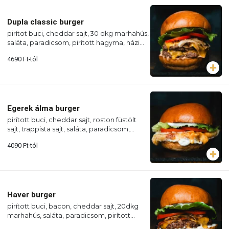
Dupla classic burger
pirítot buci, cheddar sajt, 30 dkg marhahús,
saláta, paradicsom, pirított hagyma, házi
szósz
4690
Ft
-tól
Egerek álma burger
pirított buci, cheddar sajt, roston füstölt
sajt, trappista sajt, saláta, paradicsom,
pirított hagyma, kéksajt-szósz
4090
Ft
-tól
Haver burger
pirított buci, bacon, cheddar sajt, 20dkg
marhahús, saláta, paradicsom, pirított
hagyma, kéksajt szósz