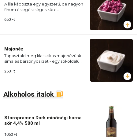
A lila káposzta egy egyszerű, de nagyon
finom és egészséges köret.
650
Ft
Majonéz
Tapasztald meg klasszikus majonézünk
sima és bársonyos ízét - egy sokoldalú
összetevő, amely minden kedvenc ételed
250
Ft
tökéletes kiegészítője lehet!
Alkoholos italok
Staropramen Dark minőségi barna
sör 4,4% 500 ml
1050
Ft