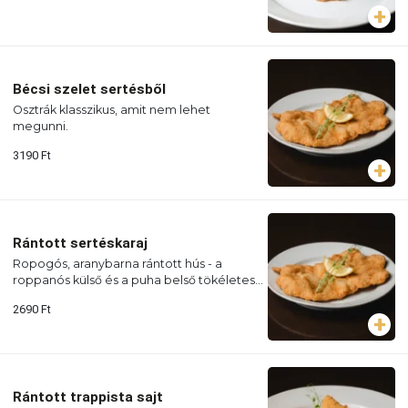
Bécsi szelet sertésből
Osztrák klasszikus, amit nem lehet
megunni.
3190
Ft
Rántott sertéskaraj
Ropogós, aranybarna rántott hús - a
roppanós külső és a puha belső tökéletes
kombinációja.
2690
Ft
Rántott trappista sajt