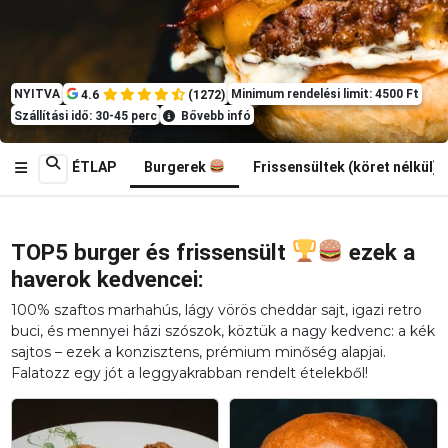
NYITVA
Minimum rendelési limit: 4500 Ft
4.6
(1272)
Szállítási idő: 30-45 perc
Bővebb infó
ÉTLAP
Burgerek
Frissensültek (köret nélkül)
TOP5 burger és frissensült
ezek a
haverok kedvencei:
100% szaftos marhahús, lágy vörös cheddar sajt, igazi retro
buci, és mennyei házi szószok, köztük a nagy kedvenc: a kék
sajtos – ezek a konzisztens, prémium minőség alapjai.
Falatozz egy jót a leggyakrabban rendelt ételekből!