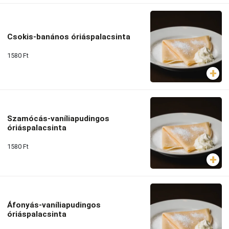
Csokis-banános óriáspalacsinta
1580
Ft
Szamócás-vaníliapudingos
óriáspalacsinta
1580
Ft
Áfonyás-vaníliapudingos
óriáspalacsinta