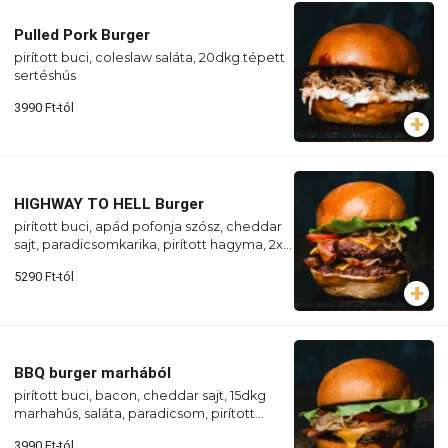
Pulled Pork Burger
pirított buci, coleslaw saláta, 20dkg tépett
sertéshús
3990
Ft
-tól
HIGHWAY TO HELL Burger
pirított buci, apád pofonja szósz, cheddar
sajt, paradicsomkarika, pirított hagyma, 2x
15 dkg marhahús, bacon
5290
Ft
-tól
BBQ burger marhából
pirított buci, bacon, cheddar sajt, 15dkg
marhahús, saláta, paradicsom, pirított
hagyma, BBQ szósz
3990
Ft
-tól