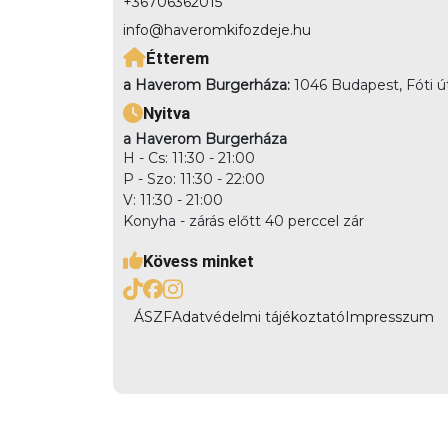
+36706362015
info@haveromkifozdeje.hu
Étterem
a Haverom Burgerháza:
1046 Budapest, Fóti ú
Nyitva
a Haverom Burgerháza
H - Cs: 11:30 - 21:00
P - Szo: 11:30 - 22:00
V: 11:30 - 21:00
Konyha - zárás előtt 40 perccel zár
Kövess minket
ÁSZF
Adatvédelmi tájékoztató
Impresszum