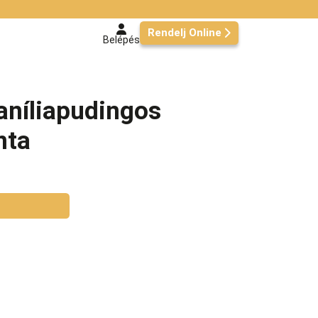
Rendelj Online
Belépés
níliapudingos
nta