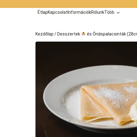
Kilépés
a
Étlap
Kapcsolat
Információk
Rólunk
Több
tartalomba
Kezdőlap
/
Desszertek
és Óriáspalacsinták (28