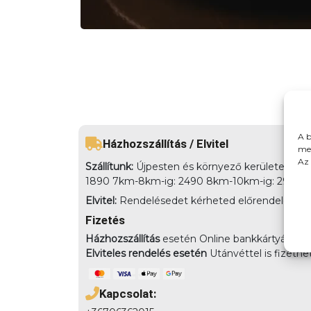
A b
Házhozszállítás / Elvitel
meg
Az 
Szállítunk:
Újpesten és környező kerületekbe há
1890 7km-8km-ig: 2490 8km-10km-ig: 2990
Elvitel:
Rendelésedet kérheted előrendeléssel elv
Fizetés
Házhozszállítás
esetén Online bankkártyával,
Elviteles rendelés esetén
Utánvéttel is fizethe
Kapcsolat: