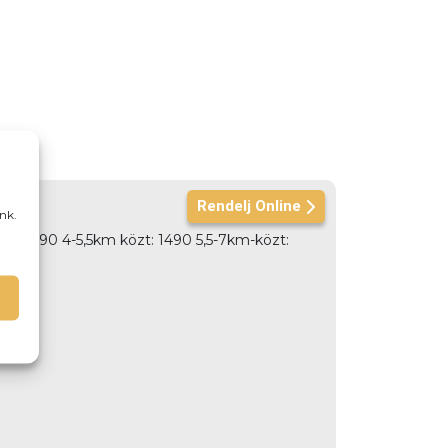
Rendelj Online
nk.
özt: 990 4-5,5km közt: 1490 5,5-7km-közt: