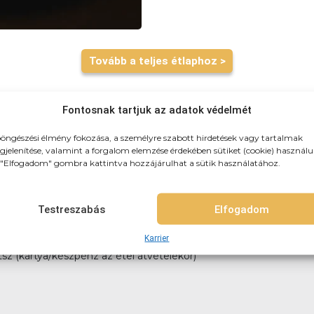
Tovább a teljes étlaphoz >
Fontosnak tartjuk az adatok védelmét
öngészési élmény fokozása, a személyre szabott hirdetések vagy tartalmak
jelenítése, valamint a forgalom elemzése érdekében sütiket (cookie) használu
"Elfogadom" gombra kattintva hozzájárulhat a sütik használatához.
zhozszálítunk! 3km-es körzetben: 790Ft (teljes újpest) 3-4km-k
itelre, vagy akár házhozszállítással is!
Testreszabás
Elfogadom
Karrier
tsz (kártya/készpénz az étel átvételekor)