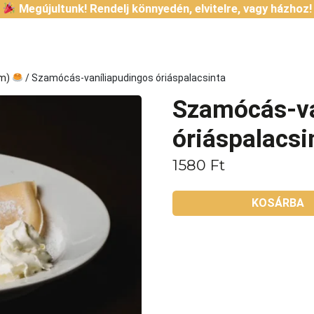
Megújultunk! Rendelj könnyedén, elvitelre, vagy házhoz!
cm)
/ Szamócás-vaníliapudingos óriáspalacsinta
Szamócás-va
óriáspalacsi
1580
Ft
KOSÁRBA