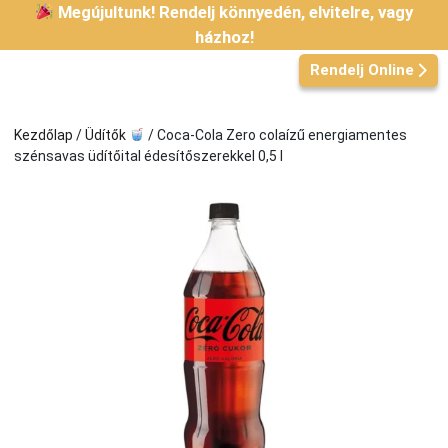
Kilépés
Megújultunk! Rendelj könnyedén, elvitelre, vagy
a
házhoz!
tartalomba
Rendelj Online
Kezdőlap
/
Üdítők
/ Coca-Cola Zero colaízű energiamentes
szénsavas üdítőital édesítőszerekkel 0,5 l