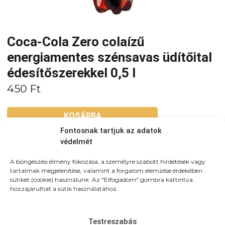
Coca-Cola Zero colaízű
energiamentes szénsavas üdítőital
édesítőszerekkel 0,5 l
450
Ft
KOSÁRBA
Fontosnak tartjuk az adatok
védelmét
Tovább a teljes étlaphoz >
A böngészési élmény fokozása, a személyre szabott hirdetések vagy
tartalmak megjelenítése, valamint a forgalom elemzése érdekében
sütiket (cookie) használunk. Az "Elfogadom" gombra kattintva
hozzájárulhat a sütik használatához.
Házhozszállítás / Elvitel
Rendelj Online
Testreszabás
Szállítunk:
Újpesten és környező kerületekbe