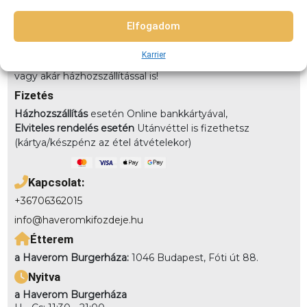
házhozszálítunk! 3km-es körzetben: 790Ft (teljes újpest)
Elfogadom
3-4km-közt: 990 4-5,5km közt: 1490 5,5-7km-közt: 1890
7km-8km-ig: 2490 8km-10km-ig: 2990
Karrier
Elvitel:
Rendelésedet kérheted előrendeléssel elvitelre,
vagy akár házhozszállítással is!
Fizetés
Házhozszállítás
esetén Online bankkártyával,
Elviteles rendelés esetén
Utánvéttel is fizethetsz
(kártya/készpénz az étel átvételekor)
Kapcsolat:
+36706362015
info@haveromkifozdeje.hu
Étterem
a Haverom Burgerháza:
1046 Budapest, Fóti út 88.
Nyitva
a Haverom Burgerháza