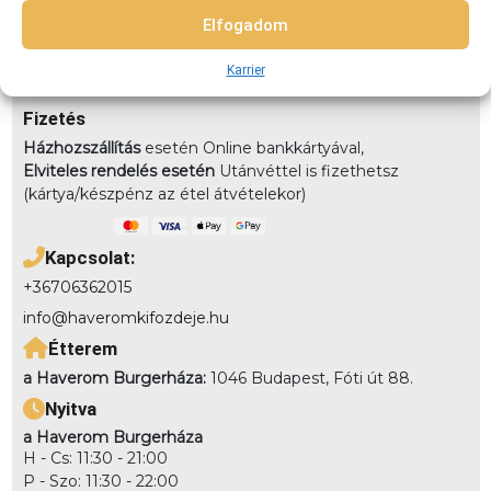
3-4km-közt: 990 4-5,5km közt: 1490 5,5-7km-közt: 1890
Elfogadom
7km-8km-ig: 2490 8km-10km-ig: 2990
Elvitel:
Rendelésedet kérheted előrendeléssel elvitelre,
Karrier
vagy akár házhozszállítással is!
Fizetés
Házhozszállítás
esetén Online bankkártyával,
Elviteles rendelés esetén
Utánvéttel is fizethetsz
(kártya/készpénz az étel átvételekor)
Kapcsolat:
+36706362015
info@haveromkifozdeje.hu
Étterem
a Haverom Burgerháza:
1046 Budapest, Fóti út 88.
Nyitva
a Haverom Burgerháza
H - Cs: 11:30 - 21:00
P - Szo: 11:30 - 22:00