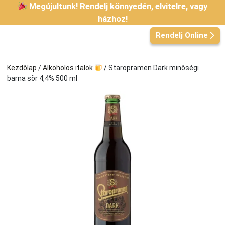
Kilépés
Megújultunk! Rendelj könnyedén, elvitelre, vagy
a
házhoz!
tartalomba
Rendelj Online
Kezdőlap
/
Alkoholos italok
/ Staropramen Dark minőségi
barna sör 4,4% 500 ml