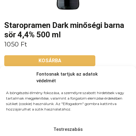
Staropramen Dark minőségi barna
sör 4,4% 500 ml
1050
Ft
KOSÁRBA
Fontosnak tartjuk az adatok
Tovább a teljes étlaphoz >
védelmét
A böngészési élmény fokozása, a személyre szabott hirdetések vagy
tartalmak megjelenítése, valamint a forgalom elemzése érdekében
sütiket (cookie) használunk. Az "Elfogadom" gombra kattintva
hozzájárulhat a sütik használatához.
Házhozszállítás / Elvitel
Rendelj Online
Szállítunk:
Újpesten és környező kerületekbe
Testreszabás
házhozszálítunk! 3km-es körzetben: 790Ft (teljes újpest)