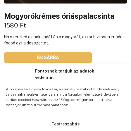
Mogyorókrémes óriáspalacsinta
1580
Ft
Ha szereted a csokoládét és a mogyorót, akkor biztosan imádni
fogod ezt a desszertet.
KOSÁRBA
Fontosnak tartjuk az adatok
Tovább a teljes étlaphoz >
védelmét
A böngészési élmény fokozása, a személyre szabott hirdetések vagy
tartalmak megjelenítése, valamint a forgalom elemzése érdekében
sütiket (cookie) használunk. Az "Elfogadom" gombra kattintva
hozzájárulhat a sütik használatához.
Házhozszállítás / Elvitel
Rendelj Online
Szállítunk:
Újpesten és környező kerületekbe
Testreszabás
házhozszálítunk! 3km-es körzetben: 790Ft (teljes újpest)