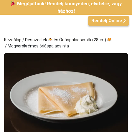
Kilépés
Megújultunk! Rendelj könnyedén, elvitelre, vagy
a
házhoz!
tartalomba
Rendelj Online
Kezdőlap
/
Desszertek
és Óriáspalacsinták (28cm)
/ Mogyorókrémes óriáspalacsinta