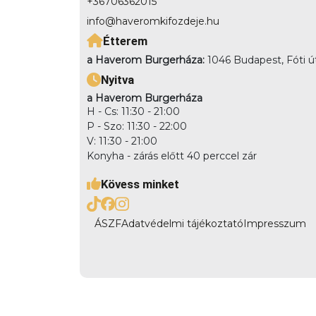
+36706362015
info@haveromkifozdeje.hu
Étterem
a Haverom Burgerháza:
1046 Budapest, Fóti ú
Nyitva
a Haverom Burgerháza
H - Cs: 11:30 - 21:00
P - Szo: 11:30 - 22:00
V: 11:30 - 21:00
Konyha - zárás előtt 40 perccel zár
Kövess minket
ÁSZF
Adatvédelmi tájékoztató
Impresszum