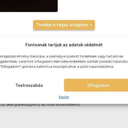
Tovább a teljes étlaphoz >
Fontosnak tartjuk az adatok védelmét
öngészési élmény fokozása, a személyre szabott hirdetések vagy tartalmak
jelenítése, valamint a forgalom elemzése érdekében sütiket (cookie) használu
"Elfogadom" gombra kattintva hozzájárulhat a sütik használatához.
zhozszálítunk! 3km-es körzetben: 790Ft (teljes újpest) 3-4km-k
itelre, vagy akár házhozszállítással is!
Testreszabás
Elfogadom
Karrier
tsz (kártya/készpénz az étel átvételekor)