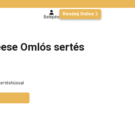
Rendelj Online
Belépés
ese Omlós sertés
sertéshússal