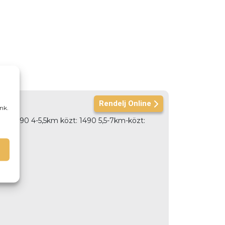
Rendelj Online
nk.
özt: 990 4-5,5km közt: 1490 5,5-7km-közt: