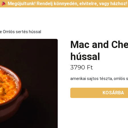
Megújultunk! Rendelj könnyedén, elvitelre, vagy házhoz!
e Omlós sertés hússal
Mac and Che
hússal
3790
Ft
amerikai sajtos tészta, omlós 
KOSÁRBA