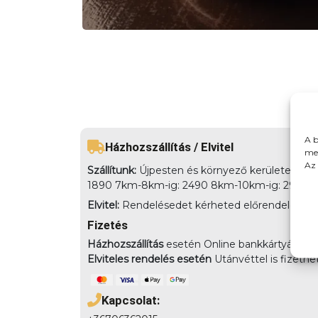
A b
Házhozszállítás / Elvitel
meg
Az 
Szállítunk:
Újpesten és környező kerületekbe há
1890 7km-8km-ig: 2490 8km-10km-ig: 2990
Elvitel:
Rendelésedet kérheted előrendeléssel elv
Fizetés
Házhozszállítás
esetén Online bankkártyával,
Elviteles rendelés esetén
Utánvéttel is fizethe
Kapcsolat: