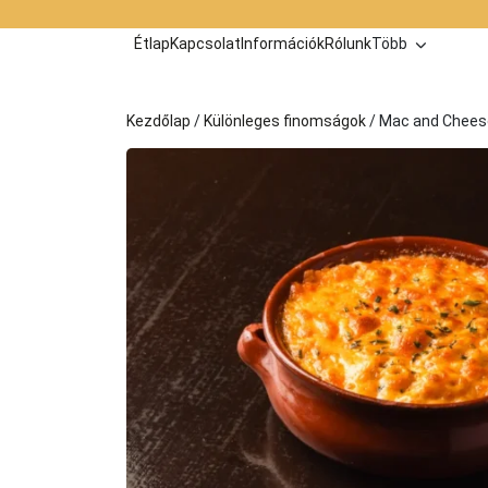
Kilépés
a
Étlap
Kapcsolat
Információk
Rólunk
Több
tartalomba
Kezdőlap
/
Különleges finomságok
/ Mac and Chees