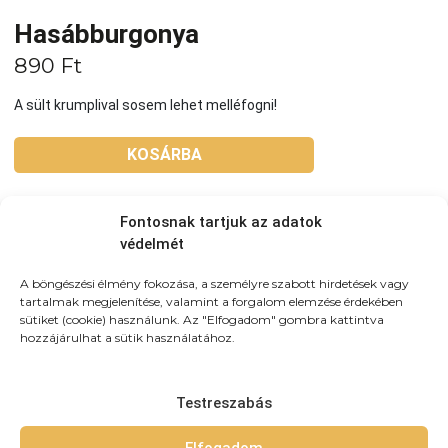
Hasábburgonya
890
Ft
A sült krumplival sosem lehet melléfogni!
KOSÁRBA
Tovább a teljes étlaphoz >
Fontosnak tartjuk az adatok
védelmét
A böngészési élmény fokozása, a személyre szabott hirdetések vagy
tartalmak megjelenítése, valamint a forgalom elemzése érdekében
sütiket (cookie) használunk. Az "Elfogadom" gombra kattintva
Házhozszállítás / Elvitel
Rendelj Online
hozzájárulhat a sütik használatához.
Szállítunk:
Újpesten és környező kerületekbe
házhozszálítunk! 3km-es körzetben: 790Ft (teljes újpest)
Testreszabás
3-4km-közt: 990 4-5,5km közt: 1490 5,5-7km-közt: 1890
7km-8km-ig: 2490 8km-10km-ig: 2990