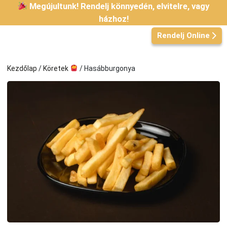
Kilépés
Megújultunk! Rendelj könnyedén, elvitelre, vagy
a
házhoz!
tartalomba
Rendelj Online
Kezdőlap
/
Köretek
/ Hasábburgonya