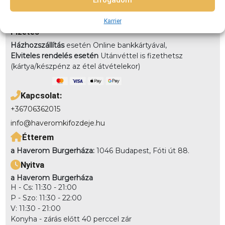
Elfogadom
Elvitel:
Rendelésedet kérheted előrendeléssel elvitelre,
vagy akár házhozszállítással is!
Karrier
Fizetés
Házhozszállítás
esetén Online bankkártyával,
Elviteles rendelés esetén
Utánvéttel is fizethetsz
(kártya/készpénz az étel átvételekor)
Kapcsolat:
+36706362015
info@haveromkifozdeje.hu
Étterem
a Haverom Burgerháza:
1046 Budapest, Fóti út 88.
Nyitva
a Haverom Burgerháza
H - Cs: 11:30 - 21:00
P - Szo: 11:30 - 22:00
V: 11:30 - 21:00
Konyha - zárás előtt 40 perccel zár