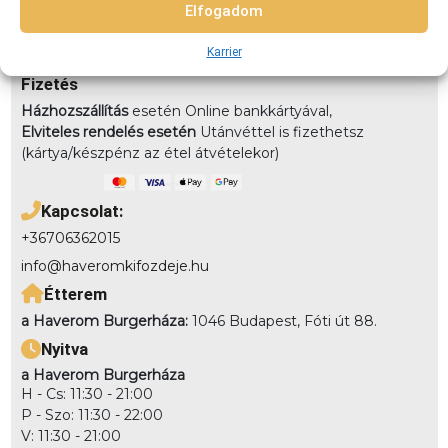
7km-8km-ig: 2490 8km-10km-ig: 2990
Elfogadom
Elvitel:
Rendelésedet kérheted előrendeléssel elvitelre,
Karrier
vagy akár házhozszállítással is!
Fizetés
Házhozszállítás
esetén Online bankkártyával,
Elviteles rendelés esetén
Utánvéttel is fizethetsz
(kártya/készpénz az étel átvételekor)
Kapcsolat:
+36706362015
info@haveromkifozdeje.hu
Étterem
a Haverom Burgerháza:
1046 Budapest, Fóti út 88.
Nyitva
a Haverom Burgerháza
H - Cs: 11:30 - 21:00
P - Szo: 11:30 - 22:00
V: 11:30 - 21:00