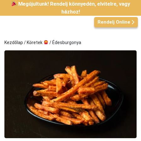
Kilépés
Megújultunk! Rendelj könnyedén, elvitelre, vagy
a
házhoz!
tartalomba
Rendelj Online
Kezdőlap
/
Köretek
/ Édesburgonya