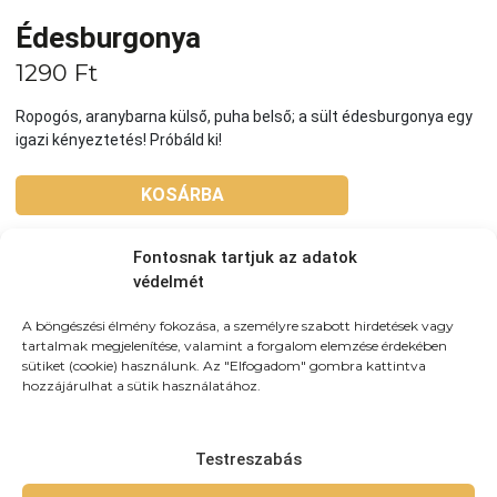
Édesburgonya
1290
Ft
Ropogós, aranybarna külső, puha belső; a sült édesburgonya egy
igazi kényeztetés! Próbáld ki!
KOSÁRBA
Fontosnak tartjuk az adatok
Tovább a teljes étlaphoz >
védelmét
A böngészési élmény fokozása, a személyre szabott hirdetések vagy
tartalmak megjelenítése, valamint a forgalom elemzése érdekében
sütiket (cookie) használunk. Az "Elfogadom" gombra kattintva
hozzájárulhat a sütik használatához.
Házhozszállítás / Elvitel
Rendelj Online
Szállítunk:
Újpesten és környező kerületekbe
házhozszálítunk! 3km-es körzetben: 790Ft (teljes újpest)
Testreszabás
3-4km-közt: 990 4-5,5km közt: 1490 5,5-7km-közt: 1890