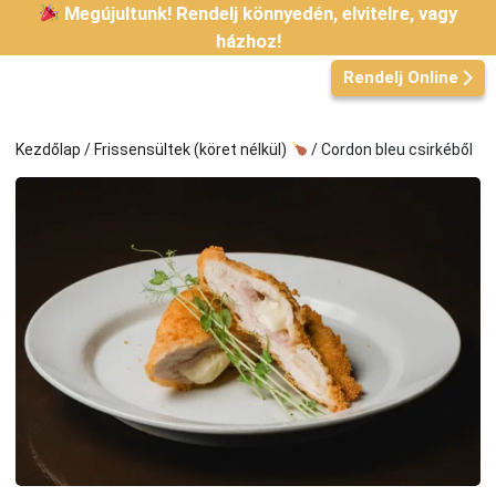
Kilépés
Megújultunk! Rendelj könnyedén, elvitelre, vagy
a
házhoz!
tartalomba
Rendelj Online
Kezdőlap
/
Frissensültek (köret nélkül)
/ Cordon bleu csirkéből