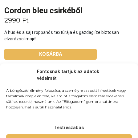
Cordon bleu csirkéből
2990
Ft
A hús és a sajt roppanós textúrája és gazdag íze biztosan
elvarázsol majd!
KOSÁRBA
Fontosnak tartjuk az adatok
Tovább a teljes étlaphoz >
védelmét
A böngészési élmény fokozása, a személyre szabott hirdetések vagy
tartalmak megjelenítése, valamint a forgalom elemzése érdekében
sütiket (cookie) használunk. Az "Elfogadom" gombra kattintva
hozzájárulhat a sütik használatához.
Házhozszállítás / Elvitel
Rendelj Online
Szállítunk:
Újpesten és környező kerületekbe
házhozszálítunk! 3km-es körzetben: 790Ft (teljes újpest)
Testreszabás
3-4km-közt: 990 4-5,5km közt: 1490 5,5-7km-közt: 1890