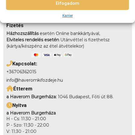
7km-8km-ig: 2490 8km-10km-ig: 2990
Elfogadom
Elvitel:
Rendelésedet kérheted előrendeléssel elvitelre,
Karrier
vagy akár házhozszállítással is!
Fizetés
Házhozszállítás
esetén Online bankkártyával,
Elviteles rendelés esetén
Utánvéttel is fizethetsz
(kártya/készpénz az étel átvételekor)
Kapcsolat:
+36706362015
info@haveromkifozdeje.hu
Étterem
a Haverom Burgerháza:
1046 Budapest, Fóti út 88.
Nyitva
a Haverom Burgerháza
H - Cs: 11:30 - 21:00
P - Szo: 11:30 - 22:00
V: 11:30 - 21:00