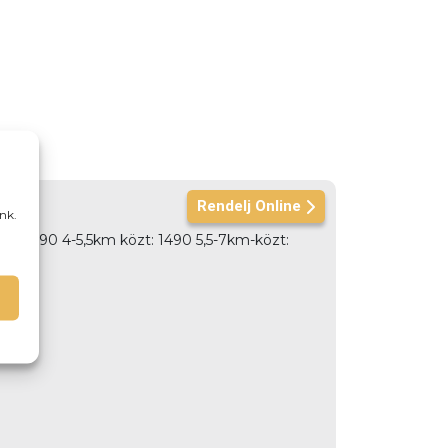
Rendelj Online
nk.
özt: 990 4-5,5km közt: 1490 5,5-7km-közt: