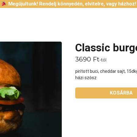
Megújultunk! Rendelj könnyedén, elvitelre, vagy házhoz!
Classic burg
3690
Ft
-tól
pirított buci, cheddar sajt, 15
házi szósz
KOSÁRBA