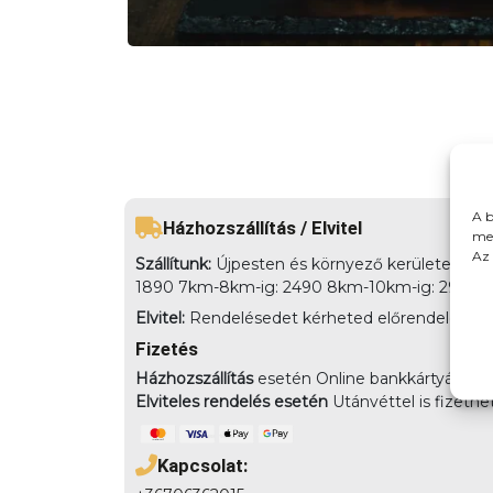
A b
Házhozszállítás / Elvitel
meg
Az 
Szállítunk:
Újpesten és környező kerületekbe há
1890 7km-8km-ig: 2490 8km-10km-ig: 2990
Elvitel:
Rendelésedet kérheted előrendeléssel elv
Fizetés
Házhozszállítás
esetén Online bankkártyával,
Elviteles rendelés esetén
Utánvéttel is fizethe
Kapcsolat: