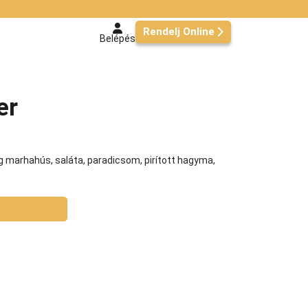
Rendelj Online
Belépés
er
dkg marhahús, saláta, paradicsom, pirított hagyma,