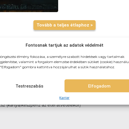
Tovább a teljes étlaphoz >
Fontosnak tartjuk az adatok védelmét
öngészési élmény fokozása, a személyre szabott hirdetések vagy tartalmak
jelenítése, valamint a forgalom elemzése érdekében sütiket (cookie) használu
"Elfogadom" gombra kattintva hozzájárulhat a sütik használatához.
zhozszálítunk! 3km-es körzetben: 790Ft (teljes újpest) 3-4km-k
itelre, vagy akár házhozszállítással is!
Testreszabás
Elfogadom
Karrier
tsz (kártya/készpénz az étel átvételekor)