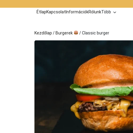
Kilépés
a
Étlap
Kapcsolat
Információk
Rólunk
Több
tartalomba
Kezdőlap
/
Burgerek
/ Classic burger