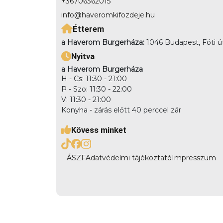
+36706362015
info@haveromkifozdeje.hu
Étterem
a Haverom Burgerháza:
1046 Budapest, Fóti ú
Nyitva
a Haverom Burgerháza
H - Cs: 11:30 - 21:00
P - Szo: 11:30 - 22:00
V: 11:30 - 21:00
Konyha - zárás előtt 40 perccel zár
Kövess minket
ÁSZF
Adatvédelmi tájékoztató
Impresszum