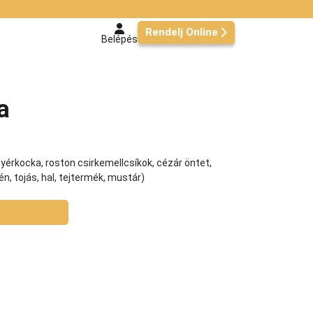
Rendelj Online
Belépés
a
yérkocka, roston csirkemellcsíkok, cézár öntet,
n, tojás, hal, tejtermék, mustár)