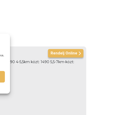
Rendelj Online
nk.
özt: 990 4-5,5km közt: 1490 5,5-7km-közt: