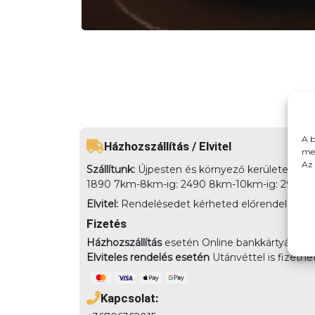
A b
Házhozszállítás / Elvitel
meg
Az 
Szállítunk:
Újpesten és környező kerületekbe há
1890 7km-8km-ig: 2490 8km-10km-ig: 2990
Elvitel:
Rendelésedet kérheted előrendeléssel elv
Fizetés
Házhozszállítás
esetén Online bankkártyával,
Elviteles rendelés esetén
Utánvéttel is fizethe
Kapcsolat: