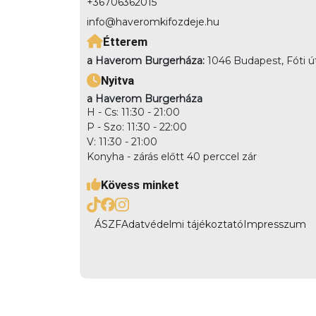
+36706362015
info@haveromkifozdeje.hu
Étterem
a Haverom Burgerháza:
1046 Budapest, Fóti ú
Nyitva
a Haverom Burgerháza
H - Cs: 11:30 - 21:00
P - Szo: 11:30 - 22:00
V: 11:30 - 21:00
Konyha - zárás előtt 40 perccel zár
Kövess minket
ÁSZF
Adatvédelmi tájékoztató
Impresszum