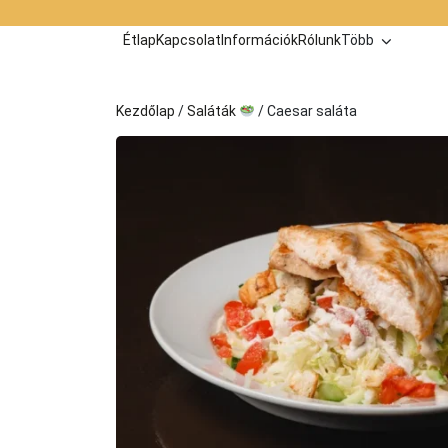
Kilépés
a
Étlap
Kapcsolat
Információk
Rólunk
Több
tartalomba
Kezdőlap
/
Saláták
/ Caesar saláta