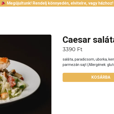
Megújultunk! Rendelj könnyedén, elvitelre, vagy házhoz!
Caesar salát
3390
Ft
saláta, paradicsom, uborka, ken
parmezán sajt (Allergének: gluté
KOSÁRBA