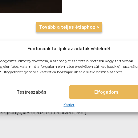
Tovább a teljes étlaphoz >
Fontosnak tartjuk az adatok védelmét
öngészési élmény fokozása, a személyre szabott hirdetések vagy tartalmak
jelenítése, valamint a forgalom elemzése érdekében sütiket (cookie) használu
"Elfogadom" gombra kattintva hozzájárulhat a sütik használatához.
zhozszálítunk! 3km-es körzetben: 790Ft (teljes újpest) 3-4km-k
itelre, vagy akár házhozszállítással is!
Testreszabás
Elfogadom
Karrier
tsz (kártya/készpénz az étel átvételekor)