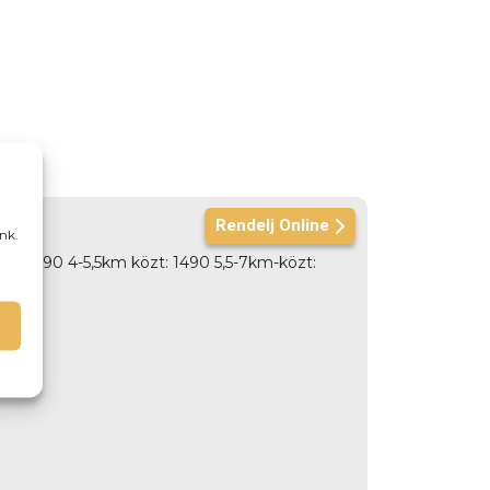
Rendelj Online
nk.
özt: 990 4-5,5km közt: 1490 5,5-7km-közt: