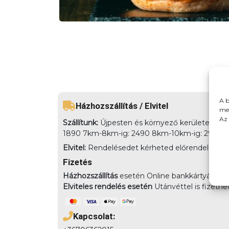
A b
Házhozszállítás / Elvitel
meg
Az 
Szállítunk:
Újpesten és környező kerületekbe há
1890 7km-8km-ig: 2490 8km-10km-ig: 2990
Elvitel:
Rendelésedet kérheted előrendeléssel elv
Fizetés
Házhozszállítás
esetén Online bankkártyával,
Elviteles rendelés esetén
Utánvéttel is fizethe
Kapcsolat: