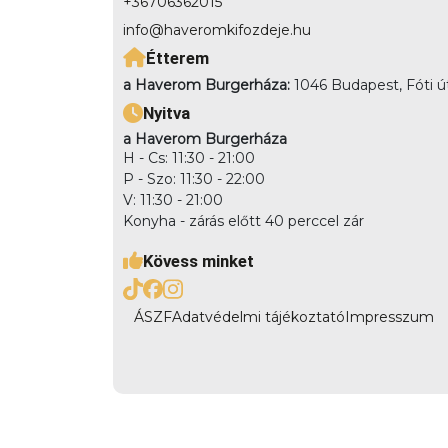
+36706362015
info@haveromkifozdeje.hu
Étterem
a Haverom Burgerháza:
1046 Budapest, Fóti ú
Nyitva
a Haverom Burgerháza
H - Cs: 11:30 - 21:00
P - Szo: 11:30 - 22:00
V: 11:30 - 21:00
Konyha - zárás előtt 40 perccel zár
Kövess minket
ÁSZF
Adatvédelmi tájékoztató
Impresszum