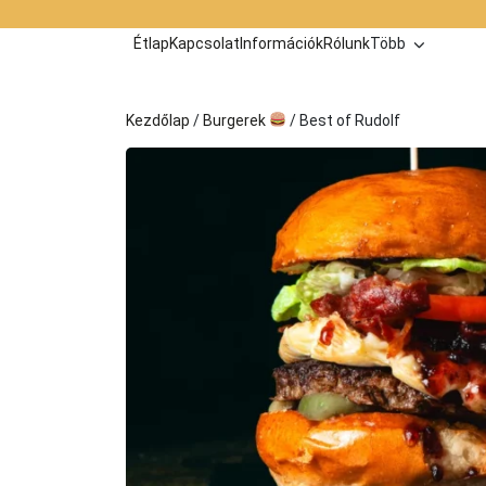
Kilépés
a
Étlap
Kapcsolat
Információk
Rólunk
Több
tartalomba
Kezdőlap
/
Burgerek
/ Best of Rudolf