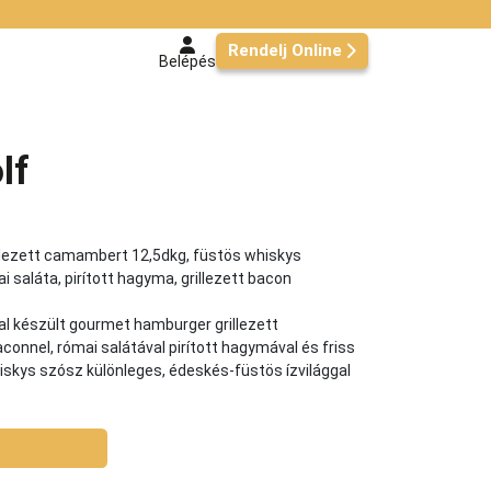
Rendelj Online
Belépés
lf
lezett camambert 12,5dkg, füstös whiskys
saláta, pirított hagyma, grillezett bacon
 készült gourmet hamburger grillezett
aconnel, római salátával pirított hagymával és friss
skys szósz különleges, édeskés-füstös ízvilággal