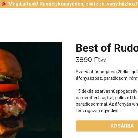
Megújultunk! Rendelj könnyedén, elvitelre, vagy házhoz!
Best of Rudo
3890
Ft
-tól
Szarvashúspogácsa 20dkg, gril
áfonyaszósz, paradicsom, római 
15 dekás szarvashúspogácsával
camembert sajttal, grillezett b
paradicsommal. Az áfonyás whi
teszi igazán egyedivé.
KOSÁRBA