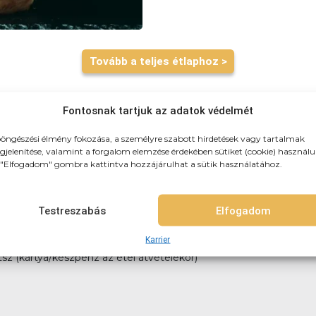
Tovább a teljes étlaphoz >
Fontosnak tartjuk az adatok védelmét
öngészési élmény fokozása, a személyre szabott hirdetések vagy tartalmak
jelenítése, valamint a forgalom elemzése érdekében sütiket (cookie) használu
"Elfogadom" gombra kattintva hozzájárulhat a sütik használatához.
zhozszálítunk! 3km-es körzetben: 790Ft (teljes újpest) 3-4km-k
itelre, vagy akár házhozszállítással is!
Testreszabás
Elfogadom
Karrier
tsz (kártya/készpénz az étel átvételekor)