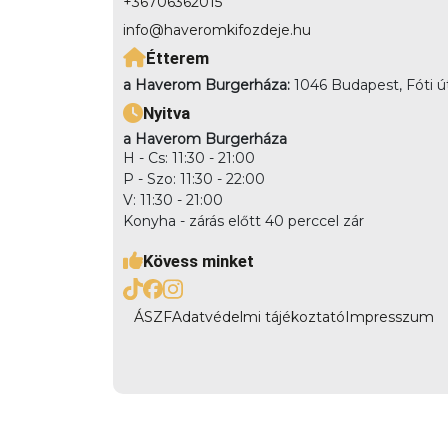
+36706362015
info@haveromkifozdeje.hu
Étterem
a Haverom Burgerháza:
1046 Budapest, Fóti ú
Nyitva
a Haverom Burgerháza
H - Cs: 11:30 - 21:00
P - Szo: 11:30 - 22:00
V: 11:30 - 21:00
Konyha - zárás előtt 40 perccel zár
Kövess minket
ÁSZF
Adatvédelmi tájékoztató
Impresszum