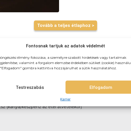
Tovább a teljes étlaphoz >
Fontosnak tartjuk az adatok védelmét
öngészési élmény fokozása, a személyre szabott hirdetések vagy tartalmak
jelenítése, valamint a forgalom elemzése érdekében sütiket (cookie) használu
"Elfogadom" gombra kattintva hozzájárulhat a sütik használatához.
zhozszálítunk! 3km-es körzetben: 790Ft (teljes újpest) 3-4km-k
itelre, vagy akár házhozszállítással is!
Testreszabás
Elfogadom
Karrier
tsz (kártya/készpénz az étel átvételekor)