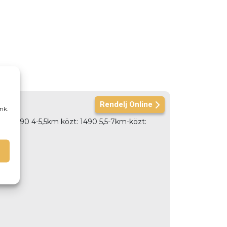
Rendelj Online
nk.
özt: 990 4-5,5km közt: 1490 5,5-7km-közt: