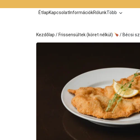
Kilépés
a
Étlap
Kapcsolat
Információk
Rólunk
Több
tartalomba
Kezdőlap
/
Frissensültek (köret nélkül)
/ Bécsi sz