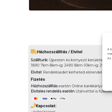
A b
Házhozszállítás / Elvitel
meg
Az 
Szállítunk:
Újpesten és környező kerületekbe há
1890 7km-8km-ig: 2490 8km-10km-ig: 2990
Elvitel:
Rendelésedet kérheted előrendeléssel elv
Fizetés
Házhozszállítás
esetén Online bankkártyával,
Elviteles rendelés esetén
Utánvéttel is fizethe
Kapcsolat: