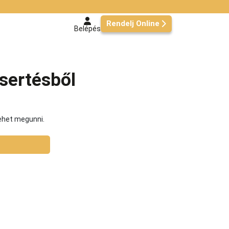
Rendelj Online
Belépés
 sertésből
ehet megunni.