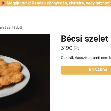
Megújultunk! Rendelj könnyedén, elvitelre, vagy házhoz!
elet sertésből
Bécsi szelet
3190
Ft
Osztrák klasszikus, amit nem l
KOSÁRBA