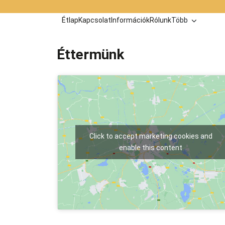
Kilépés
a
Étlap
Kapcsolat
Információk
Rólunk
Több
tartalomba
Éttermünk
Click to accept marketing cookies and
enable this content