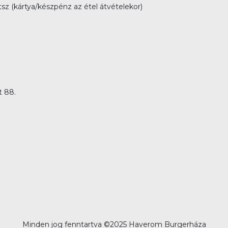
tsz (kártya/készpénz az étel átvételekor)
t 88.
Minden jog fenntartva ©
2025 Haverom Burgerháza