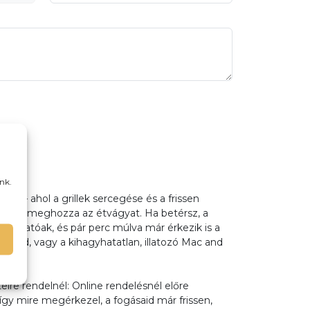
k
nk.
árunk – ahol a grillek sercegése és a frissen
essziről meghozza az étvágyat. Ha betérsz, a
k hívogatóak, és pár perc múlva már érkezik is a
ülted, vagy a kihagyhatatlan, illatozó Mac and
itelre rendelnél: Online rendelésnél előre
így mire megérkezel, a fogásaid már frissen,