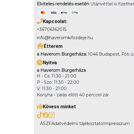
Elviteles rendelés esetén
Utánvéttel is fizethe
Kapcsolat:
+36706362015
info@haveromkifozdeje.hu
Étterem
a Haverom Burgerháza:
1046 Budapest, Fóti ú
Nyitva
a Haverom Burgerháza
H - Cs: 11:30 - 21:00
P - Szo: 11:30 - 22:00
V: 11:30 - 21:00
Konyha - zárás előtt 40 perccel zár
Kövess minket
ÁSZF
Adatvédelmi tájékoztató
Impresszum