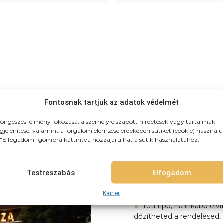
Ha egy jót ennél, gyere el hozzán
Fontosnak tartjuk az adatok védelmét
Szeretettel várunk éttermünkben!
öngészési élmény fokozása, a személyre szabott hirdetések vagy tartalmak
jelenítése, valamint a forgalom elemzése érdekében sütiket (cookie) használu
"Elfogadom" gombra kattintva hozzájárulhat a sütik használatához.
Újpest, Fóti út 88. alatt v
pirított buci illata már m
hangulat haveri, az illato
Testreszabás
Elfogadom
kedvenc burgered, frissens
cheese.
Karrier
Tuti tipp, ha inkább elv
időzítheted a rendelésed, 