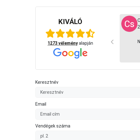
KIVÁLÓ
Gergő T
C
2026-07-31
2
Rudolfot mellé csípős szószzal mindenkinek!!
isteni
N
1273 vélemény
alapján
finom és a kiszolgàlàs is remek!!
Keresztnév
Email
Vendégek száma