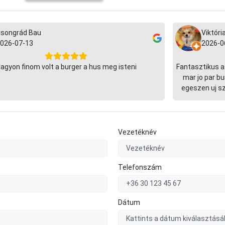
songrád Bau
Viktóri
026-07-13
2026-0
agyon finom volt a burger a hus meg isteni
Fantasztikus a 
mar jo par bu
egeszen uj sz
Vezetéknév
Telefonszám
Dátum