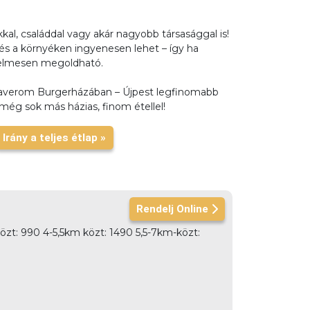
kal, családdal vagy akár nagyobb társasággal is!
 és a környéken ingyenesen lehet – így ha
nyelmesen megoldható.
Haverom Burgerházában – Újpest legfinomabb
ég sok más házias, finom étellel!
Irány a teljes étlap »
Rendelj Online
özt: 990 4-5,5km közt: 1490 5,5-7km-közt: