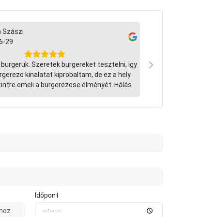
a Szászi
Somogyi Ildik
6-29
2026-06-26
burgeruk. Szeretek burgereket tesztelni, igy
Csodálatos élménybe
rgerezo kinalatat kiprobaltam, de ez a hely
Az ételek nemcsak lá
intre emeli a burgerezese élményét. Hálás
is minden várakozás
koszonet! Szuperek vagytok!
gondosan elkészíte
ropogós burgonyáva
üdítőnkben található
igazán üdítően hat
adagokhoz. Bizto
minőséget ritkán tal
aki egy igazán
Időpont