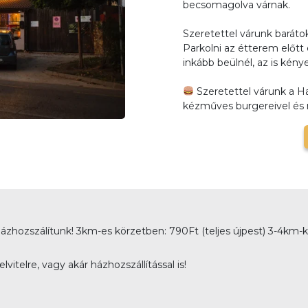
becsomagolva várnak.
Szeretettel várunk barátok
Parkolni az étterem előtt
inkább beülnél, az is ké
Szeretettel várunk a 
kézműves burgereivel és m
zhozszálítunk! 3km-es körzetben: 790Ft (teljes újpest) 3-4km-k
itelre, vagy akár házhozszállítással is!