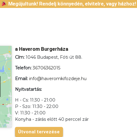
Megújultunk! Rendelj könnyedén, elvitelre, vagy házhoz!
a Haverom Burgerháza
Cím:
1046 Budapest, Fóti út 88.
Telefon:
36706362015
Email:
info@haveromkifozdeje.hu
Nyitvatartás:
H - Cs: 11:30 - 21:00
P - Szo: 11:30 - 22:00
V: 11:30 - 21:00
Konyha - zárás előtt 40 perccel zár
Útvonal tervezése